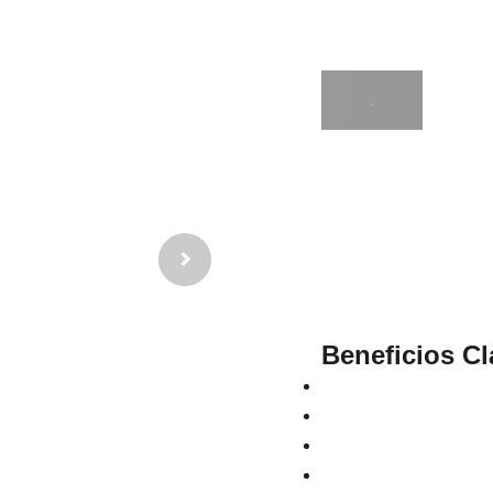
Q245.00
.
Magnesium Complex
10 formas diferente
beneficios completos
apoyar la
relajación 
producción de ener
Beneficios Cl
Apoya la relajación y
Favorece la salud de
Mejora la calidad del
Apoya la función mus