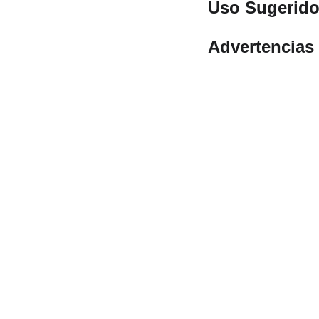
Uso Sugerid
Tomar
1–2 cápsulas 
Advertencias
Consultar con un méd